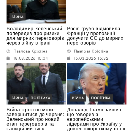
ВІЙНА
Володимир Зеленський
Росія грубо відмовила
попередив про ризики
Франції у пропозиції
для мирних переговорів
долучити ЄС до мирних
через війну в Ірані
переговорів
Павлова Крістіна
Павлова Крістіна
18.03.2026 10:04
15.03.2026 15:32
ВІЙНА
ПОЛІТИКА
ВІЙНА
ПОЛІТИКА
Війна з росією може
Дональд Трамп заявив,
завершитися до червня:
що говорив з
Зеленський про новий
європейськими
етап переговорів та
лідерами про Україну у
санкційний тиск
доволі «жорсткому тоні»