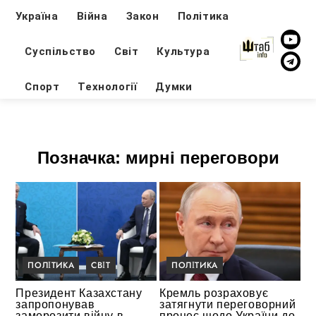
Україна
Війна
Закон
Політика
Суспільство
Світ
Культура
Спорт
Технології
Думки
Позначка:
мирні переговори
ПОЛІТИКА
СВІТ
ПОЛІТИКА
Президент Казахстану
Кремль розраховує
запропонував
затягнути переговорний
заморозити війну в
процес щодо України до