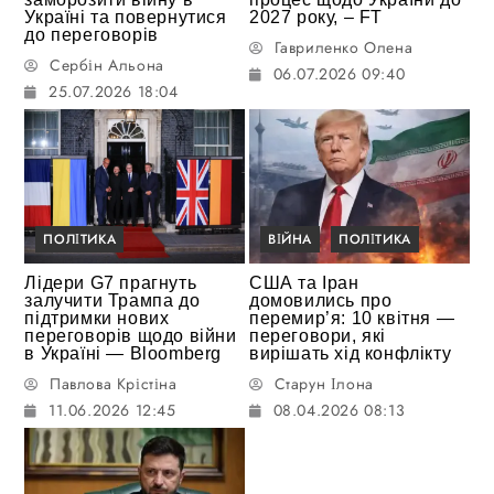
Україні та повернутися
2027 року, – FT
до переговорів
Гавриленко Олена
Сербін Альона
06.07.2026 09:40
25.07.2026 18:04
ПОЛІТИКА
ВІЙНА
ПОЛІТИКА
Лідери G7 прагнуть
США та Іран
залучити Трампа до
домовились про
підтримки нових
перемир’я: 10 квітня —
переговорів щодо війни
переговори, які
в Україні — Bloomberg
вирішать хід конфлікту
Павлова Крістіна
Старун Ілона
11.06.2026 12:45
08.04.2026 08:13