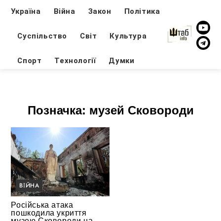
Україна
Війна
Закон
Політика
Суспільство
Світ
Культура
Спорт
Технології
Думки
Позначка:
музей Сковороди
ВІЙНА
Російська атака
пошкодила укриття
музею Сковороди на