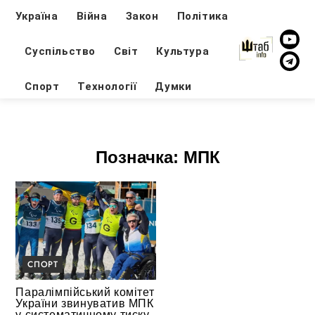
Україна
Війна
Закон
Політика
Суспільство
Світ
Культура
Спорт
Технології
Думки
Позначка:
МПК
СПОРТ
Паралімпійський комітет
України звинуватив МПК
у систематичному тиску