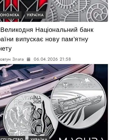
КОНОМІКА
УКРАЇНА
 Великодня Національний банк
раїни випускає нову пам’ятну
нету
овтун Злата
06.04.2026 21:58
УСПІЛЬСТВО
УКРАЇНА