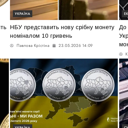
УКРАЇНА
Е
ять
НБУ представить нову срібну монету
До
номіналом 10 гривень
Ук
мо
Павлова Крістіна
23.05.2026 14:09
К
УКРАЇНА
С