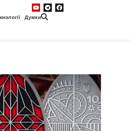
хнології
Думки