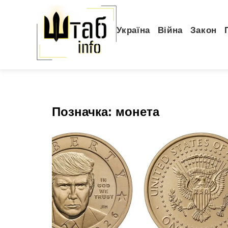
Україна
Війна
Закон
Позначка:
монета