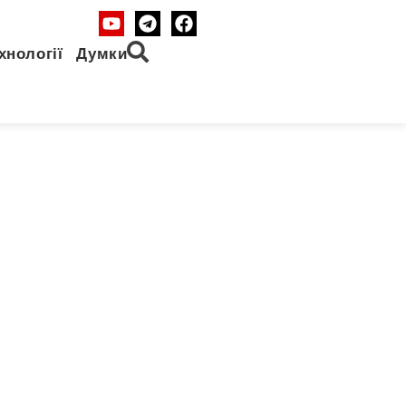
хнології
Думки