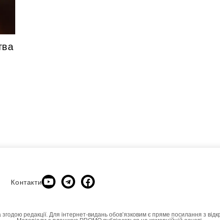
тва
Контакти
а згодою редакції. Для інтернет-видань обовʼязковим є пряме посилання з відк