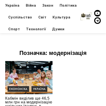
Україна
Війна
Закон
Політика
Суспільство
Світ
Культура
Спорт
Технології
Думки
Позначка:
модернізація
ЕКОНОМІКА
УКРАЇНА
Кабмін виділив ще 46,5
млн грн на модернізацію
шкільних їдалень в