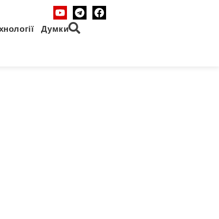
хнології
Думки