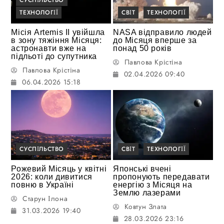
СУСПІЛЬСТВО
ТЕХНОЛОГІЇ
СВІТ
ТЕХНОЛОГІЇ
Місія Artemis II увійшла
NASA відправило людей
в зону тяжіння Місяця:
до Місяця вперше за
астронавти вже на
понад 50 років
підльоті до супутника
Павлова Крістіна
Павлова Крістіна
02.04.2026 09:40
06.04.2026 15:18
СУСПІЛЬСТВО
СВІТ
ТЕХНОЛОГІЇ
Рожевий Місяць у квітні
Японські вчені
2026: коли дивитися
пропонують передавати
повню в Україні
енергію з Місяця на
Землю лазерами
Старун Ілона
Ковтун Злата
31.03.2026 19:40
28.03.2026 23:16