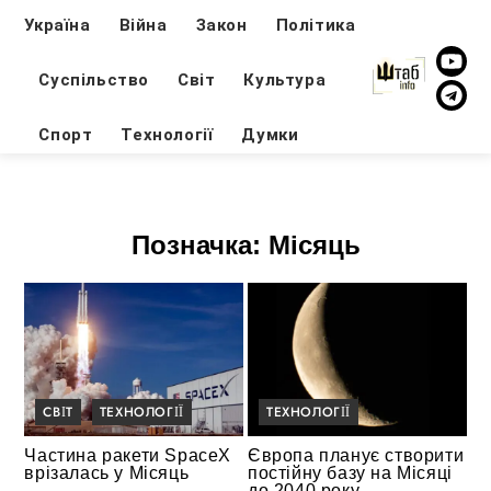
Україна
Війна
Закон
Політика
Суспільство
Світ
Культура
Спорт
Технології
Думки
Позначка:
Місяць
СВІТ
ТЕХНОЛОГІЇ
ТЕХНОЛОГІЇ
Частина ракети SpaceX
Європа планує створити
врізалась у Місяць
постійну базу на Місяці
до 2040 року