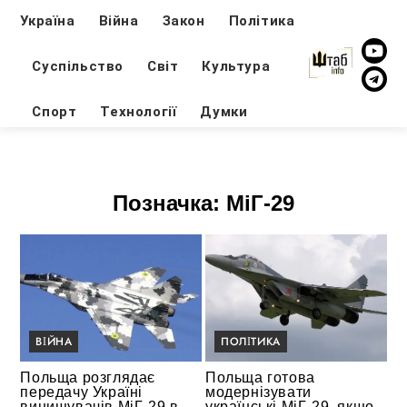
Україна
Війна
Закон
Політика
Суспільство
Світ
Культура
Спорт
Технології
Думки
Позначка:
МіГ-29
ВІЙНА
ПОЛІТИКА
Польща розглядає
Польща готова
передачу Україні
модернізувати
винищувачів МіГ-29 в
українські МіГ-29, якщо