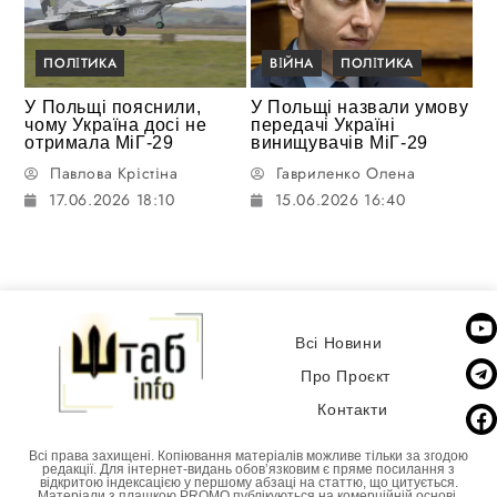
ПОЛІТИКА
ВІЙНА
ПОЛІТИКА
У Польщі пояснили,
У Польщі назвали умову
чому Україна досі не
передачі Україні
отримала МіГ-29
винищувачів МіГ-29
Павлова Крістіна
Гавриленко Олена
17.06.2026 18:10
15.06.2026 16:40
Всі Новини
Про Проєкт
Контакти
Всі права захищені. Копіювання матеріалів можливе тільки за згодою
редакції. Для інтернет-видань обовʼязковим є пряме посилання з
відкритою індексацією у першому абзаці на статтю, що цитується.
Матеріали з плашкою PROMO публікуються на комерційній основі.