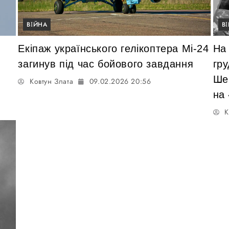
ВІЙНА
В
Екіпаж українського гелікоптера Мі-24
На
с
загинув під час бойового завдання
гр
Ше
Ковтун Злата
09.02.2026 20:56
на
К