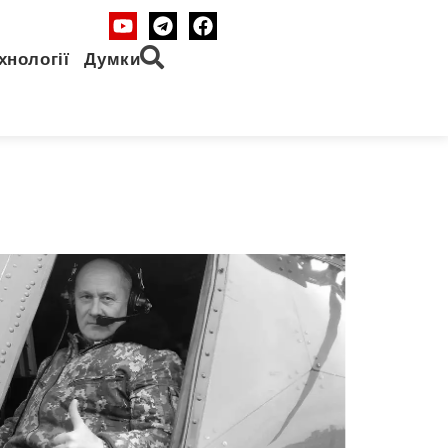
хнології
Думки