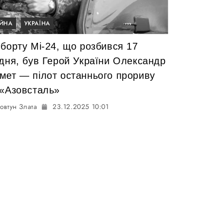
ІЙНА
УКРАЇНА
 борту Мі-24, що розбився 17
удня, був Герой України Олександр
мет — пілот останнього прориву
 «Азовсталь»
овтун Злата
23.12.2025 10:01