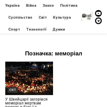
Україна
Війна
Закон
Політика
Суспільство
Світ
Культура
Спорт
Технології
Думки
Позначка:
меморіал
СВІТ
У Швейцарії загорівся
меморіал жертвам
пожежі в барі Le