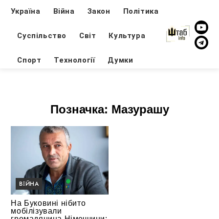
Україна
Війна
Закон
Політика
Суспільство
Світ
Культура
Спорт
Технології
Думки
Позначка:
Мазурашу
ВІЙНА
На Буковині нібито
мобілізували
громадянина Німеччини: