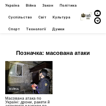
Україна
Війна
Закон
Політика
Суспільство
Світ
Культура
Спорт
Технології
Думки
Позначка:
масована атаки
ВІЙНА
Масована атака по
Україні: дрони, ракети й
артилерія вдарили по