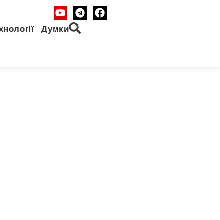
хнології
Думки