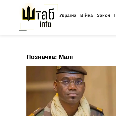
Україна
Війна
Закон
Позначка:
Малі