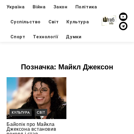
Україна
Війна
Закон
Політика
Суспільство
Світ
Культура
Спорт
Технології
Думки
Позначка:
Майкл Джексон
КУЛЬТУРА
СВІТ
Байопік про Майкла
Джексона встановив
рекорд і став