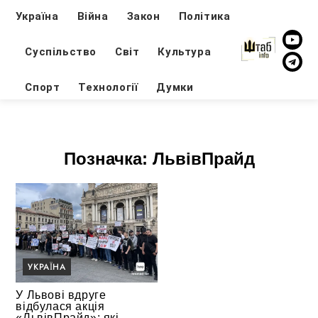
Україна
Війна
Закон
Політика
Суспільство
Світ
Культура
Спорт
Технології
Думки
Позначка:
ЛьвівПрайд
УКРАЇНА
У Львові вдруге
відбулася акція
«ЛьвівПрайд»: які