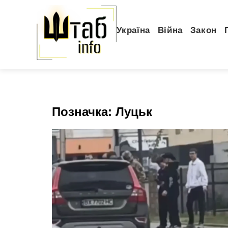
Україна
Війна
Закон
Позначка:
Луцьк