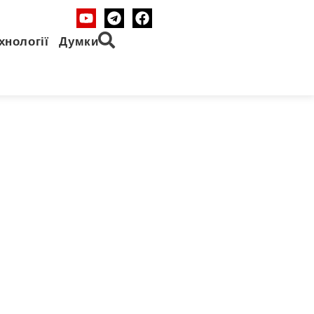
хнології
Думки