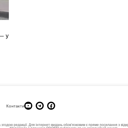
— у
Контакти
а згодою редакції. Для інтернет-видань обовʼязковим є пряме посилання з відк