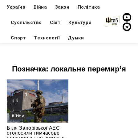
Україна
Війна
Закон
Політика
Суспільство
Світ
Культура
Спорт
Технології
Думки
Позначка:
локальне перемир’я
ВІЙНА
Біля Запорізької АЕС
оголосили тимчасове
перемир’я для ремонту