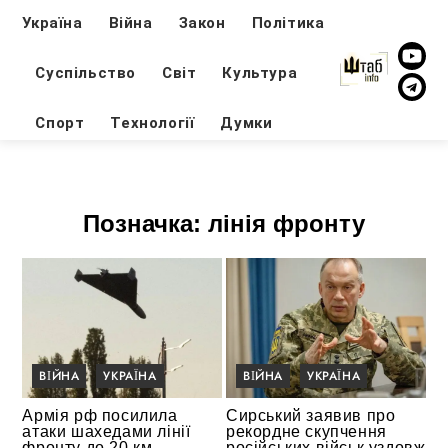
Україна
Війна
Закон
Політика
Суспільство
Світ
Культура
Спорт
Технології
Думки
Позначка:
лінія фронту
ВІЙНА
УКРАЇНА
ВІЙНА
УКРАЇНА
Армія рф посилила
Сирський заявив про
атаки шахедами лінії
рекордне скупчення
фронту до 20 км
російських військ уздовж