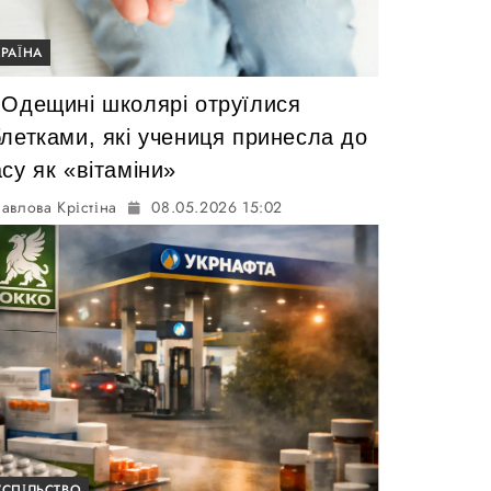
КРАЇНА
 Одещині школярі отруїлися
блетками, які учениця принесла до
су як «вітаміни»
авлова Крістіна
08.05.2026 15:02
УСПІЛЬСТВО