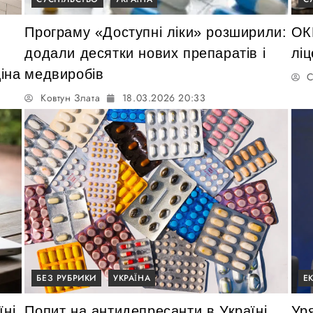
Програму «Доступні ліки» розширили:
ОК
додали десятки нових препаратів і
ліц
іна
медвиробів
С
Ковтун Злата
18.03.2026 20:33
БЕЗ РУБРИКИ
УКРАЇНА
Е
їні
Попит на антидепресанти в Україні
Ур