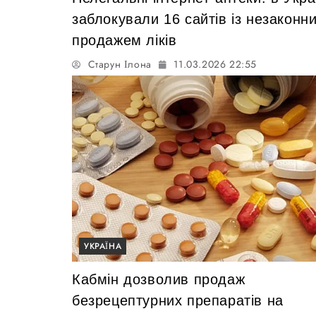
заблокували 16 сайтів із незаконн
продажем ліків
Старун Ілона
11.03.2026 22:55
УКРАЇНА
Кабмін дозволив продаж
безрецептурних препаратів на