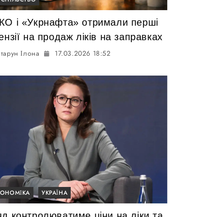
КО і «Укрнафта» отримали перші
ензії на продаж ліків на заправках
тарун Ілона
17.03.2026 18:52
КОНОМІКА
УКРАЇНА
яд контролюватиме ціни на ліки та