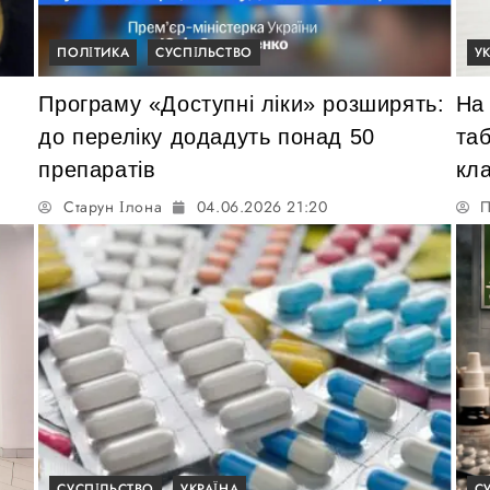
ПОЛІТИКА
СУСПІЛЬСТВО
У
Програму «Доступні ліки» розширять:
На
до переліку додадуть понад 50
та
препаратів
кла
Старун Ілона
04.06.2026 21:20
П
СУСПІЛЬСТВО
УКРАЇНА
С