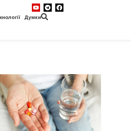
хнології
Думки