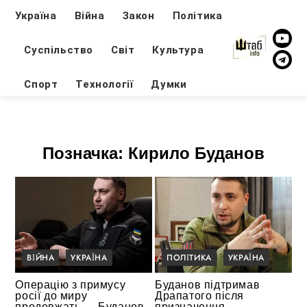
Україна
Війна
Закон
Політика
Суспільство
Світ
Культура
Спорт
Технології
Думки
Позначка:
Кирило Буданов
ВІЙНА
УКРАЇНА
ПОЛІТИКА
УКРАЇНА
Операцію з примусу
Буданов підтримав
росії до миру
Драпатого після
продовжать — Буданов
призначення