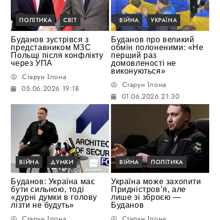
ПОЛІТИКА
СВІТ
ВІЙНА
УКРАЇНА
Буданов зустрівся з
Буданов про великий
представником МЗС
обмін полоненими: «Не
Польщі після конфлікту
перший раз
через УПА
домовленості не
виконуються»
Старун Ілона
Старун Ілона
05.06.2026 19:18
01.06.2026 21:30
ВІЙНА
ДУМКИ
ВІЙНА
ПОЛІТИКА
Буданов: Україна має
Україна може захопити
бути сильною, тоді
Придністров’я, але
«дурні думки в голову
лише зі зброєю —
лізти не будуть»
Буданов
Старун Ілона
Старун Ілона