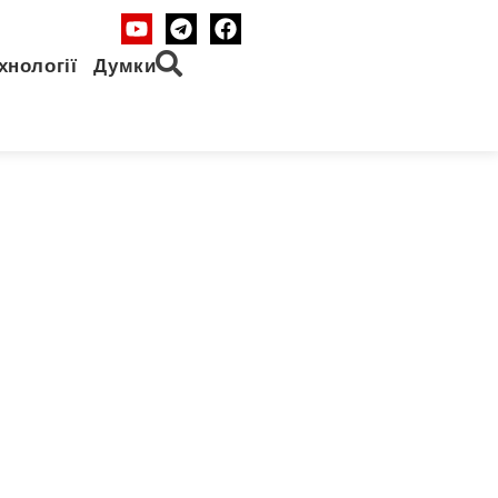
хнології
Думки