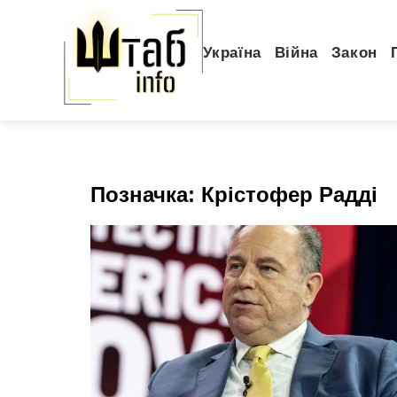
Україна
Війна
Закон
Позначка:
Крістофер Радді