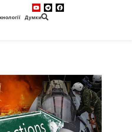
хнології
Думки