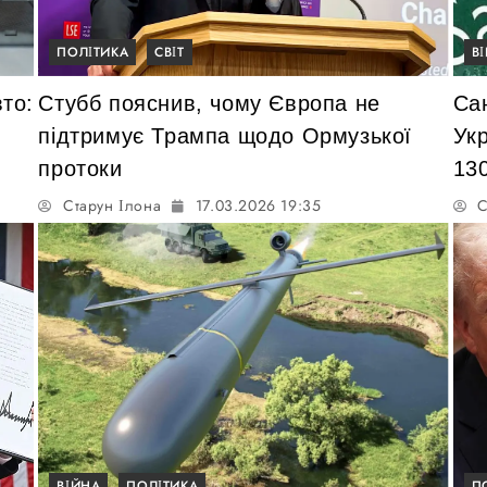
ПОЛІТИКА
СВІТ
В
то:
Стубб пояснив, чому Європа не
Сан
підтримує Трампа щодо Ормузької
Ук
протоки
130
Старун Ілона
17.03.2026 19:35
С
ВІЙНА
ПОЛІТИКА
П