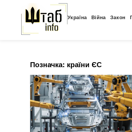
Україна
Війна
Закон
Позначка:
країни ЄС