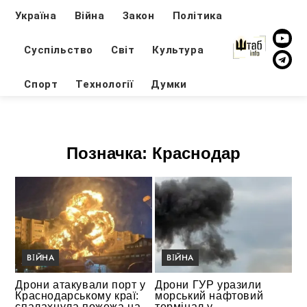
Україна
Війна
Закон
Політика
Суспільство
Світ
Культура
Спорт
Технології
Думки
Позначка:
Краснодар
ВІЙНА
ВІЙНА
Дрони атакували порт у
Дрони ГУР уразили
Краснодарському краї:
морський нафтовий
спалахнула пожежа на
термінал у