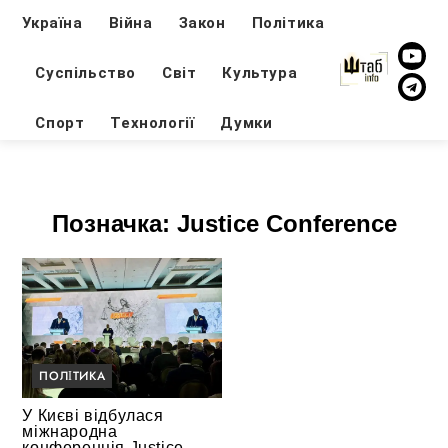
Україна
Війна
Закон
Політика
Суспільство
Світ
Культура
Спорт
Технології
Думки
Позначка:
Justice Conference
ПОЛІТИКА
У Києві відбулася
міжнародна
конференція Justice