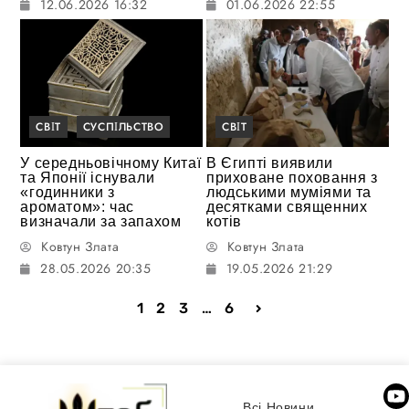
12.06.2026 16:32
01.06.2026 22:55
СВІТ
СУСПІЛЬСТВО
СВІТ
У середньовічному Китаї
В Єгипті виявили
та Японії існували
приховане поховання з
«годинники з
людськими муміями та
ароматом»: час
десятками священних
визначали за запахом
котів
Ковтун Злата
Ковтун Злата
28.05.2026 20:35
19.05.2026 21:29
1
2
3
…
6
Всі Новини