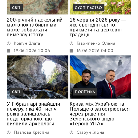
СВІТ
СУСПІЛЬСТВО
200-річний наскельний
16 червня 2026 року —
малюнок із бивнями
яке сьогодні свято,
може зображати
прикмети та церковні
вимерлу істоту
традиції
Ковтун Злата
Гавриленко Олена
19.06.2026 20:06
16.06.2026 04:00
СВІТ
ПОЛІТИКА
У Гібралтарі знайшли
Криза між Україною та
печеру, яка 40 тисяч
Польщею загострюється
років залишалась
через рішення
недоторканою: що
Зеленського щодо
виявили археологи
«Героїв УПА»
Павлова Крістіна
Старун Ілона