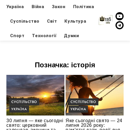
Україна
Війна
Закон
Політика
Суспільство
Світ
Культура
Спорт
Технології
Думки
Позначка:
історія
СУСПІЛЬСТВО
СУСПІЛЬСТВО
УКРАЇНА
УКРАЇНА
30 липня — яке сьогодні
Яке сьогодні свято — 24
свято: церковний
липня 2026 року:
календар, іменини та
пам’ятні дати, події дня,