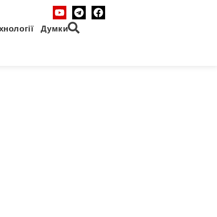
хнології
Думки