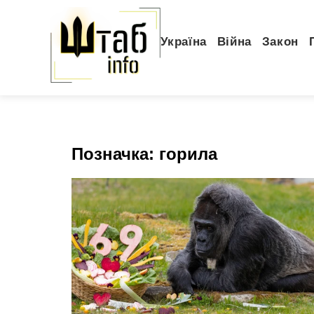
Україна
Війна
Закон
Позначка:
горила