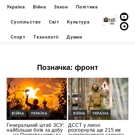
Україна
Війна
Закон
Політика
Суспільство
Світ
Культура
Спорт
Технології
Думки
Позначка:
фронт
ВІЙНА
УКРАЇНА
ВІЙНА
УКРАЇНА
Генеральний штаб ЗСУ:
ДССТ у липні
найбільше боїв за добу
розгорнула ще 215 км
— на Покровському та
антидронового захисту