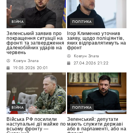
ВІЙНА
ПОЛІТИКА
Зеленський заявив про
Ігор Клименко уточнив
покращення ситуації на
заяву, щодо поліціянтів,
фронті та затвердження
яких відправлятимуть на
далекобійних ударів на
фронт
червень
Ковтун Злата
Ковтун Злата
27.04.2026 21:22
19.05.2026 20:01
ВІЙНА
ПОЛІТИКА
Війська РФ посилили
Зеленський: депутати
наступальні дії майже по
мають служити державі
всьому фронту —
або в парламенті, або на