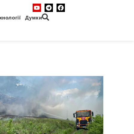
хнології
Думки