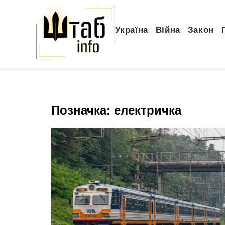
Україна
Війна
Закон
Позначка:
електричка