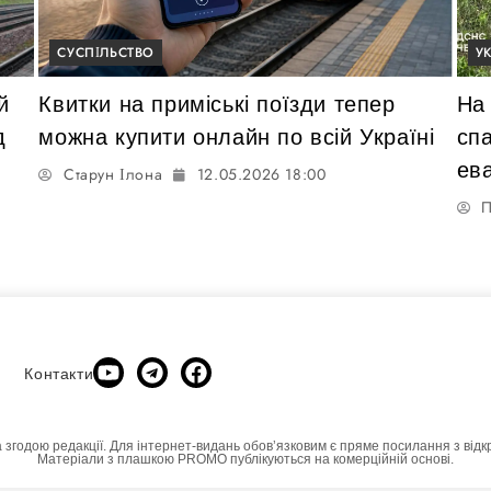
СУСПІЛЬСТВО
У
й
Квитки на приміські поїзди тепер
На 
д
можна купити онлайн по всій Україні
сп
ев
Старун Ілона
12.05.2026 18:00
П
Контакти
а згодою редакції. Для інтернет-видань обовʼязковим є пряме посилання з відк
Матеріали з плашкою PROMO публікуються на комерційній основі.