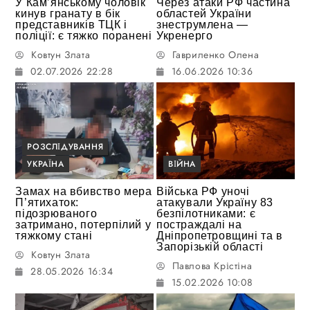
У Кам’янському чоловік
Через атаки РФ частина
кинув гранату в бік
областей України
представників ТЦК і
знеструмлена —
поліції: є тяжко поранені
Укренерго
Ковтун Злата
Гавриленко Олена
02.07.2026 22:28
16.06.2026 10:36
РОЗСЛІДУВАННЯ
УКРАЇНА
ВІЙНА
Замах на вбивство мера
Війська РФ уночі
П’ятихаток:
атакували Україну 83
підозрюваного
безпілотниками: є
затримано, потерпілий у
постраждалі на
тяжкому стані
Дніпропетровщині та в
Запорізькій області
Ковтун Злата
Павлова Крістіна
28.05.2026 16:34
15.02.2026 10:08