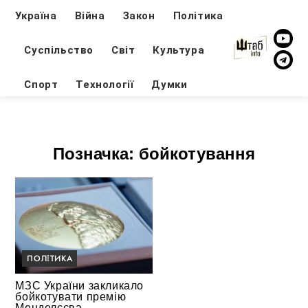
Україна
Війна
Закон
Політика
Суспільство
Світ
Культура
Спорт
Технології
Думки
Позначка:
бойкотування
ПОЛІТИКА
МЗС України закликало
бойкотувати премію
Менделєєва,