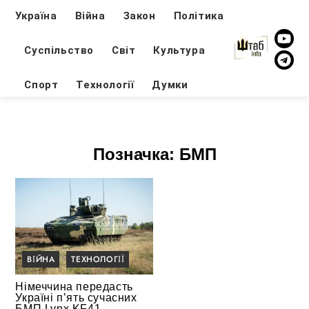
Україна
Війна
Закон
Політика
Суспільство
Світ
Культура
Спорт
Технології
Думки
Позначка:
БМП
ВІЙНА
ТЕХНОЛОГІЇ
Німеччина передасть
Україні п’ять сучасних
БМП Lynx KF41