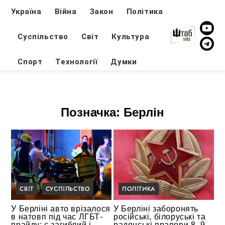
Україна
Війна
Закон
Політика
Суспільство
Світ
Культура
Спорт
Технології
Думки
Позначка:
Берлін
СВІТ
СУСПІЛЬСТВО
ПОЛІТИКА
У Берліні авто врізалося
У Берліні заборонять
в натовп під час ЛГБТ-
російські, білоруські та
прайду: є загиблий і
радянські прапори 8–9