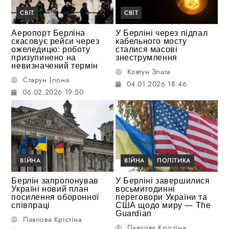
СВІТ
СВІТ
Аеропорт Берліна
У Берліні через підпал
скасовує рейси через
кабельного мосту
ожеледицю: роботу
сталися масові
призупинено на
знеструмлення
невизначений термін
Ковтун Злата
Старун Ілона
04.01.2026 18:46
06.02.2026 19:50
ВІЙНА
ВІЙНА
ПОЛІТИКА
Берлін запропонував
У Берліні завершилися
Україні новий план
восьмигодинні
посилення оборонної
переговори України та
співпраці
США щодо миру — The
Guardian
Павлова Крістіна
Павлова Крістіна