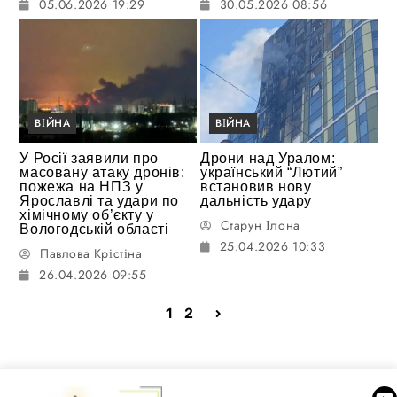
05.06.2026 19:29
30.05.2026 08:56
ВІЙНА
ВІЙНА
У Росії заявили про
Дрони над Уралом:
масовану атаку дронів:
український “Лютий”
пожежа на НПЗ у
встановив нову
Ярославлі та удари по
дальність удару
хімічному об’єкту у
Старун Ілона
Вологодській області
25.04.2026 10:33
Павлова Крістіна
26.04.2026 09:55
1
2