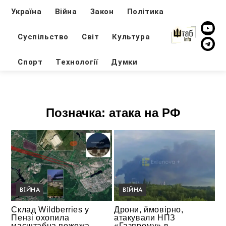
Україна
Війна
Закон
Політика
Суспільство
Світ
Культура
Спорт
Технології
Думки
Позначка:
атака на РФ
ВІЙНА
ВІЙНА
Склад Wildberries у
Дрони, ймовірно,
Пензі охопила
атакували НПЗ
масштабна пожежа
«Газпрому» в