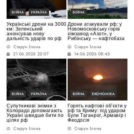
ВІЙНА
УКРАЇНА
ВІЙНА
Українські дрони на 3000
Дрони атакували рф: у
км: Зеленський
Новомосковську горів
анонсував нову
хімзавод «Азот», у
дальність ударів по рф
Рибінську — нафтобаза
Старун Ілона
Старун Ілона
21.06.2026 22:07
14.06.2026 08:45
ВІЙНА
УКРАЇНА
ВІЙНА
ЕКОНОМІКА
Супутникові знімки з
Горять нафтові об’єкти у
Колорадо допомагають
рф та Криму: під ударом
Україні швидше бити по
були Таганрог, Армавір і
цілях рф
Феодосія
Старун Ілона
Старун Ілона