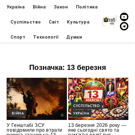
Україна
Війна
Закон
Політика
Суспільство
Світ
Культура
Спорт
Технології
Думки
Позначка:
13 березня
СУСПІЛЬСТВО
ВІЙНА
УКРАЇНА
У Генштабі ЗСУ
13 березня 2026 року —
повідомили про втрати
яке сьогодні свято та
ворога станом на 13
памʼятні події дня