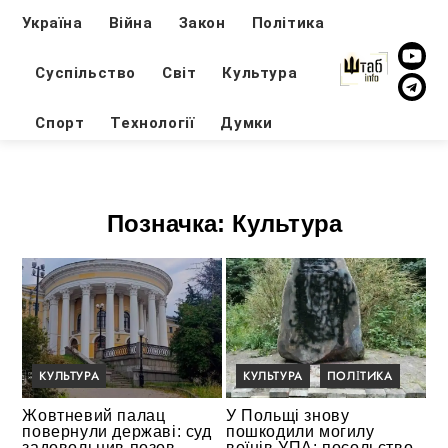
Україна
Війна
Закон
Політика
Суспільство
Світ
Культура
Спорт
Технології
Думки
Позначка:
Культура
КУЛЬТУРА
КУЛЬТУРА
ПОЛІТИКА
Жовтневий палац
У Польщі знову
повернули державі: суд
пошкодили могилу
задовольнив позов
воїнів УПА: посольство