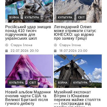
ВІЙНА
КУЛЬТУРА
КУЛЬТУРА
СВІТ
Російський удар знищив
Легендарний Олімп
понад 410 тисяч
може отримати статус
підручників для
ЮНЕСКО: що відомо
українських шкіл
про заявку Греції
Старун Ілона
Старун Ілона
22.07.2026 20:10
18.07.2026 23:00
КУЛЬТУРА
СВІТ
ВІЙНА
КУЛЬТУРА
Новий альбом Мадонни
Музейний експонат
очолив чарти США та
Вітряк із Юнаківки
Великої Британії після
пережив майже століття
гучного дебюту
— і постраждав від