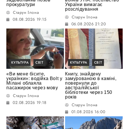
прокуратури
України вимагає
розслідування
Старун Ілона
Старун Ілона
08.08.2026 19:15
06.08.2026 21:20
КУЛЬТУРА
СВІТ
КУЛЬТУРА
СВІТ
«Ви мене бісите,
Книгу, знайдену
українки»: водійка Bolt у
замурованою в каміні,
Мілані облаяла
повернули до
пасажирок через мову
австралійської
бібліотеки через 150
Старун Ілона
років
02.08.2026 19:18
Старун Ілона
01.08.2026 16:00