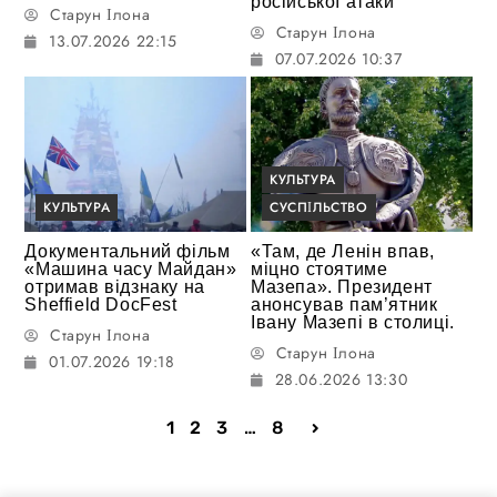
російської атаки
Старун Ілона
Старун Ілона
13.07.2026 22:15
07.07.2026 10:37
КУЛЬТУРА
КУЛЬТУРА
СУСПІЛЬСТВО
Документальний фільм
«Там, де Ленін впав,
«Машина часу Майдан»
міцно стоятиме
отримав відзнаку на
Мазепа». Президент
Sheffield DocFest
анонсував пам’ятник
Івану Мазепі в столиці.
Старун Ілона
Старун Ілона
01.07.2026 19:18
28.06.2026 13:30
1
2
3
…
8