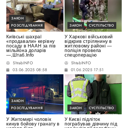
ЗАКОН
РОЗСЛІДУВАННЯ
ЗАКОН
СУСПІЛЬСТВО
Київські шахраї
У Харкові військовий
«продавали» керівну
відкрив стрілянину в
посаду в НААН за пів
житловому районі —
мільйона доларів
поліція провела
—,Штаб.Info
спецоперацію
ShtabINFO
ShtabINFO
03.06.2025 08:58
01.06.2025 17:51
ЗАКОН
РОЗСЛІДУВАННЯ
ЗАКОН
СУСПІЛЬСТВО
У Житомирі чоловік
У Києві підліток
кинув бойову гранату в
пограбував дівчину під