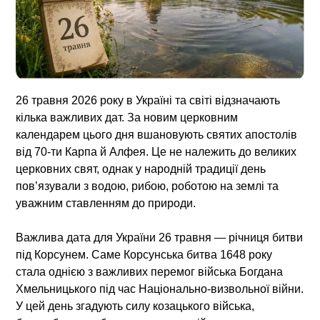
26 травня 2026 року в Україні та світі відзначають
кілька важливих дат. За новим церковним
календарем цього дня вшановують святих апостолів
від 70-ти Карпа й Алфея. Це не належить до великих
церковних свят, однак у народній традиції день
пов’язували з водою, рибою, роботою на землі та
уважним ставленням до природи.
Важлива дата для України 26 травня — річниця битви
під Корсунем. Саме Корсунська битва 1648 року
стала однією з важливих перемог війська Богдана
Хмельницького під час Національно-визвольної війни.
У цей день згадують силу козацького війська,