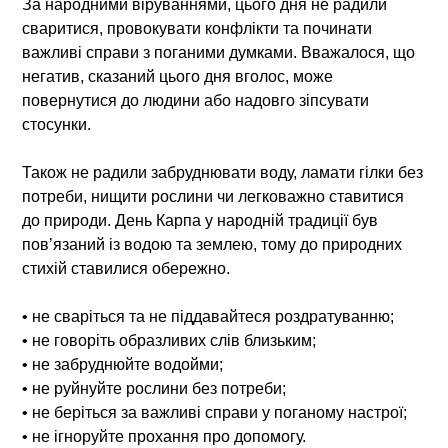
За народними віруваннями, цього дня не радили
сваритися, провокувати конфлікти та починати
важливі справи з поганими думками. Вважалося, що
негатив, сказаний цього дня вголос, може
повернутися до людини або надовго зіпсувати
стосунки.
Також не радили забруднювати воду, ламати гілки без
потреби, нищити рослини чи легковажно ставитися
до природи. День Карпа у народній традиції був
пов’язаний із водою та землею, тому до природних
стихій ставилися обережно.
• не сваріться та не піддавайтеся роздратуванню;
• не говоріть образливих слів близьким;
• не забруднюйте водойми;
• не руйнуйте рослини без потреби;
• не беріться за важливі справи у поганому настрої;
• не ігноруйте прохання про допомогу.