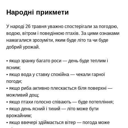
Народні прикмети
У народі 26 травня уважно спостерігали за погодою,
водою, вітром і поведінкою птахів. За цими ознаками
намагалися зрозуміти, яким буде літо та чи буде
добрий урожай.
• якщо зранку багато роси — день буде теплим і
ясним;
• якщо вода у ставку спокійна — чекали гарної
погоди;
• якщо риба активно плескається біля поверхні —
можливий дощ;
• якщо птахи голосно співають — буде потепління;
• якщо день ясний і тихий — літо може бути
врожайним;
• якщо ввечері здіймається вітер — погода може