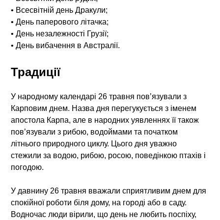
• Всесвітній день Дракули;
• День паперового літачка;
• День незалежності Грузії;
• День вибачення в Австралії.
Традиції
У народному календарі 26 травня пов’язували з
Карповим днем. Назва дня перегукується з іменем
апостола Карпа, але в народних уявленнях її також
пов’язували з рибою, водоймами та початком
літнього природного циклу. Цього дня уважно
стежили за водою, рибою, росою, поведінкою птахів і
погодою.
У давнину 26 травня вважали сприятливим днем для
спокійної роботи біля дому, на городі або в саду.
Водночас люди вірили, що день не любить поспіху,