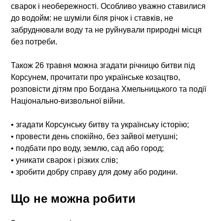
сварок і необережності. Особливо уважно ставилися
до водойм: не шуміли біля річок і ставків, не
забруднювали воду та не руйнували природні місця
без потреби.
Також 26 травня можна згадати річницю битви під
Корсунем, прочитати про українське козацтво,
розповісти дітям про Богдана Хмельницького та події
Національно-визвольної війни.
• згадати Корсунську битву та українську історію;
• провести день спокійно, без зайвої метушні;
• подбати про воду, землю, сад або город;
• уникати сварок і різких слів;
• зробити добру справу для дому або родини.
Що не можна робити