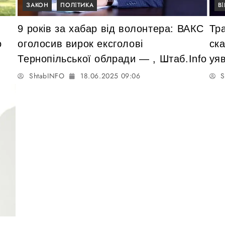
ЗАКОН
ПОЛІТИКА
В
9 років за хабар від волонтера: ВАКС
Тра
o
оголосив вирок ексголові
ска
Тернопільської облради — , Штаб.Info
уя
ShtabINFO
18.06.2025 09:06
S