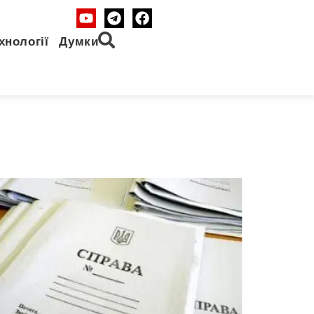
хнології
Думки