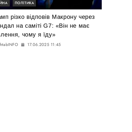
ІЙНА
ПОЛІТИКА
мп різко відповів Макрону через
ндал на саміті G7: «Він не має
влення, чому я їду»
htabINFO
17.06.2025 11:45