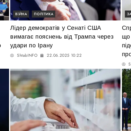
ВІЙНА
ПОЛІТИКА
З
Лідер демократів у Сенаті США
Спр
вимагає пояснень від Трампа через
що
о
удари по Ірану
пі
пр
ShtabINFO
22.06.2025 10:22
S