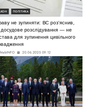
АКОН
ПОЛІТИКА
аву не зупиняти: ВС роз’яснив,
 досудове розслідування — не
дстава для зупинення цивільного
овадження
htabINFO
20.06.2025 09:12