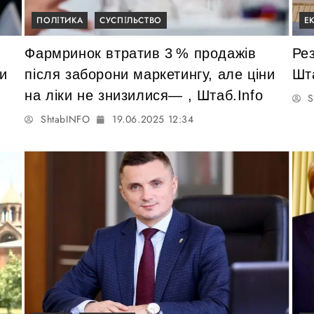
ПОЛІТИКА
СУСПІЛЬСТВО
Е
Фармринок втратив 3 % продажів
Ре
и
після заборони маркетингу, але ціни
Шт
на ліки не знизилися— , Штаб.Info
S
ShtabINFO
19.06.2025 12:34