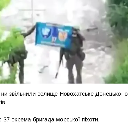
їни звільнили селище Новохатське Донецької об
ів.
є
37 окрема бригада морської піхоти.