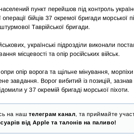
населений пункт перейшов під контроль україн
ї операції бійців 37 окремої бригади морської п
штурмової Таврійської бригади.
йськових, українські підрозділи виконали пост
ання місцевості та опір російських військ.
попри опір ворога та щільне мінування, морпіхи
не завдання. Ворог вибитий із позицій, зазнав 
ідомили у 37 окремій бригаді морської піхоти.
сь на наш
телеграм канал
, та приймайте участ
суарів від Apple та талонів на паливо!