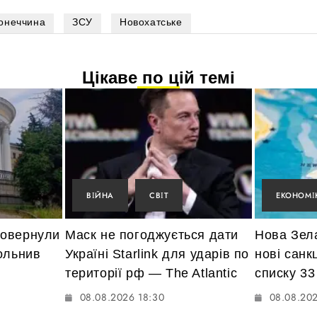
онеччина
ЗСУ
Новохатське
Цікаве по цій темі
ВІЙНА
СВІТ
ЕКОНОМІ
повернули
Маск не погоджується дати
Нова Зел
ольнив
Україні Starlink для ударів по
нові санкц
території рф — The Atlantic
списку 33
08.08.2026 18:30
08.08.202