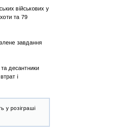
ських військових у
іхоти та 79
авлене завдання
 та десантники
втрат і
ь у розіграші