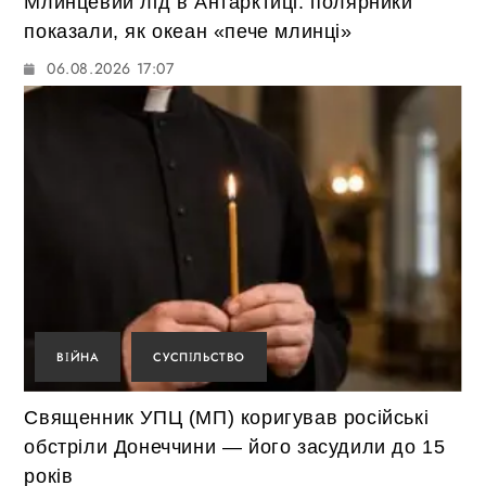
Млинцевий лід в Антарктиці: полярники
показали, як океан «пече млинці»
06.08.2026 17:07
ВІЙНА
СУСПІЛЬСТВО
Священник УПЦ (МП) коригував російські
обстріли Донеччини — його засудили до 15
років