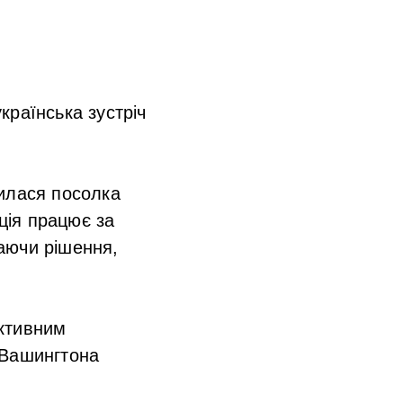
країнська зустріч
чилася посолка
ція працює за
аючи рішення,
уктивним
 Вашингтона