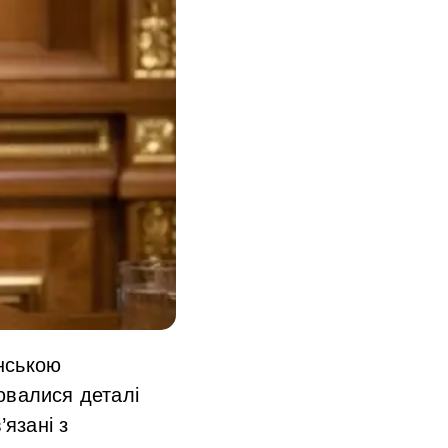
нською
ювалися деталі
’язані з