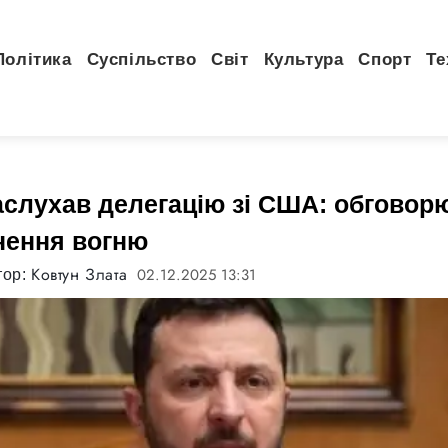
Політика
Суспільство
Світ
Культура
Спорт
Те
аслухав делегацію зі США: обговор
нення вогню
Ковтун Злата
02.12.2025 13:31
тор: