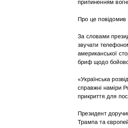
припиненням вогн
Про це повідомив
За словами презид
звучати телефоно
американської сто
бриф щодо бойової
«Українська розві
справжні наміри Р
прикриття для пос
Президент доручи
Трампа та європей