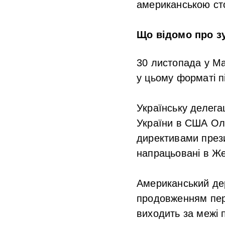
американською ст
Що відомо про зу
30 листопада у Ма
у цьому форматі п
Українську делега
України в США Ол
директивами прези
напрацьовані в Же
Американський де
продовженням пере
виходить за межі п