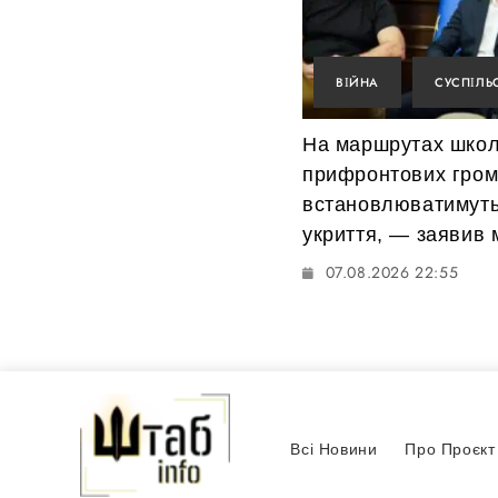
ВІЙНА
СУСПІЛЬ
На маршрутах школ
прифронтових гро
встановлюватимуть
укриття, — заявив м
07.08.2026 22:55
Всі Новини
Про Проєкт