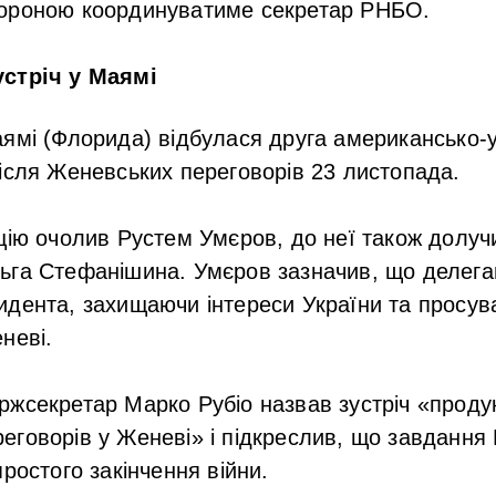
ороною координуватиме секретар РНБО.
стріч у Маямі
ямі (Флорида) відбулася друга американсько-у
ісля Женевських переговорів 23 листопада.
цію очолив Рустем Умєров, до неї також долу
ьга Стефанішина. Умєров зазначив, що делега
дента, захищаючи інтереси України та просув
неві.
ржсекретар Марко Рубіо назвав зустріч «прод
говорів у Женеві» і підкреслив, що завдання
ростого закінчення війни.