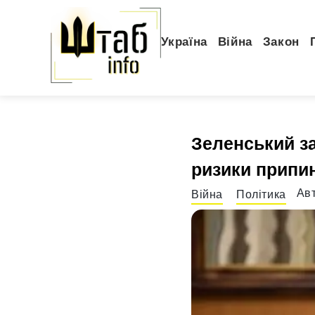
Україна
Війна
Закон
Зеленський з
ризики припи
Ав
Війна
Політика