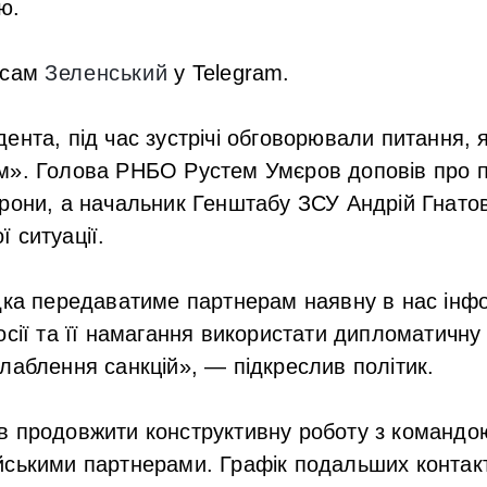
ю.
 сам
Зеленський
у Telegram.
ента, під час зустрічі обговорювали питання, 
м». Голова РНБО Рустем Умєров доповів про 
рони, а начальник Генштабу ЗСУ Андрій Гнато
 ситуації.
дка передаватиме партнерам наявну в нас інф
осії та її намагання використати дипломатичну
лаблення санкцій», — підкреслив політик.
в продовжити конструктивну роботу з команд
ськими партнерами. Графік подальших контакт