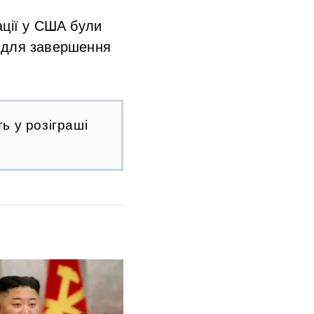
ації у США були
в для завершення
ь у розіграші