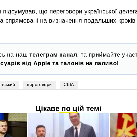
 підсумував, що переговори української делег
та спрямовані на визначення подальших крокі
сь на наш
телеграм канал
, та приймайте участ
суарів від Apple та талонів на паливо!
нський
переговори
США
Цікаве по цій темі