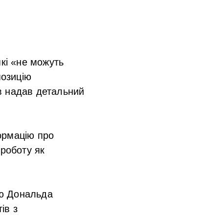
які «не можуть
позицію
в надав детальний
ормацію про
 роботу як
ою Дональда
ів з