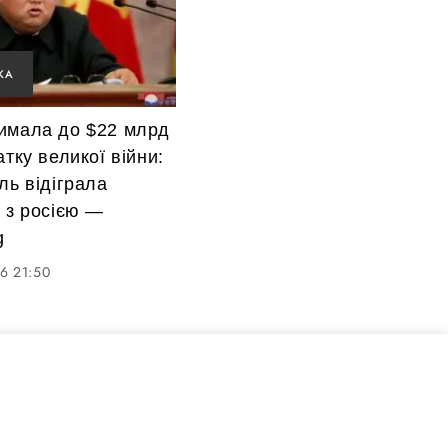
КА
имала до $22 млрд
атку великої війни:
ль відіграла
 з росією —
g
6 21:50