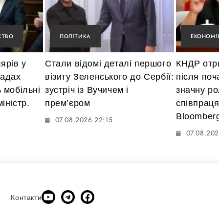
СТВО
ПОЛІТИКА
ЕКОНОМІ
ярів у
Стали відомі деталі першого
КНДР отр
мадах
візиту Зеленського до Сербії:
після поч
 мобільні
зустріч із Вучичем і
значну ро
іністр.
прем’єром
співпраця
Bloomber
07.08.2026 22:15
07.08.202
Контакти