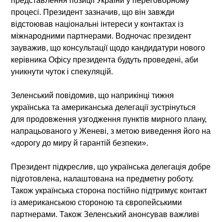
представлення позиції України у переговорному
процесі. Президент зазначив, що він завжди
відстоював національні інтереси у контактах із
міжнародними партнерами. Водночас президент
зауважив, що консультації щодо кандидатури нового
керівника Офісу президента будуть проведені, аби
уникнути чуток і спекуляцій.
Зеленський повідомив, що наприкінці тижня
українська та американська делегації зустрінуться
для продовження узгодження пунктів мирного плану,
напрацьованого у Женеві, з метою виведення його на
«дорогу до миру й гарантій безпеки».
Президент підкреслив, що українська делегація добре
підготовлена, налаштована на предметну роботу.
Також українська сторона постійно підтримує контакт
із американською стороною та європейськими
партнерами. Також Зеленський анонсував важливі