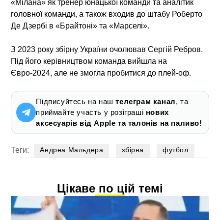
«Мілана» як тренер юнацької команди та аналітик
головної команди, а також входив до штабу Роберто
Де Дзербі в «Брайтоні» та «Марселі».
З 2023 року збірну України очолював Сергій Ребров.
Під його керівництвом команда вийшла на
Євро-2024, але не змогла пробитися до плей-оф.
Підписуйтесь на наш
телеграм канал
, та
приймайте участь у розіграші
нових
аксесуарів від Apple та талонів на паливо!
Теги:
Андреа Мальдера
збірна
футбол
Цікаве по цій темі