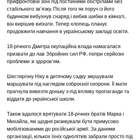
прифронтовій зоні під постійними обстрілами без
стабільного зв’язку. Після того як поруч із його
будинком вибухнув снаряд і вибив шибки в кімнаті,
він вирішив виїхати. Тепер хлопець планує
продовжити навчання в українському закладі освіти.
18-річного Дмитра окупаційна влада намагалася
призвати до лав Збройних сил РФ, попри серйозні
проблеми зі здоров’ям.
Шестирічну Ніку в дитячому садку змушували
маршувати під наглядом озброєної охорони. Її мати
прагнула вивезти доньку з-під впливу пропаганди та
віддати до української школи.
Також вдалося врятувати 18-річних братів Марка і
Михайла, які щодня ризикували бути примусово
мобілізованими до російської армії. За даними
організації, кількох їхніх однолітків забрали просто під