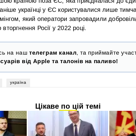
шою країною поза ЄС, яка приєдналася до єдин
Раніше українці у ЄС користувалися лише тимч
мінгом, який оператори запровадили добровіль
вторгнення Росії у 2022 році.
сь на наш
телеграм канал
, та приймайте участ
суарів від Apple та талонів на паливо!
україна
Цікаве по цій темі