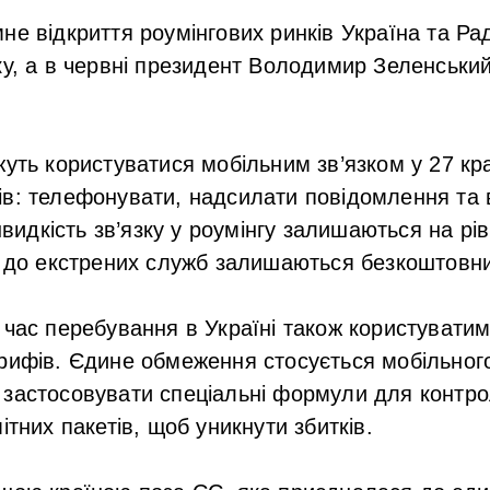
не відкриття роумінгових ринків Україна та Р
ку, а в червні президент Володимир Зеленськи
жуть користуватися мобільним зв’язком у 27 кр
ів: телефонувати, надсилати повідомлення та 
 швидкість зв’язку у роумінгу залишаються на рі
и до екстрених служб залишаються безкоштовн
 час перебування в Україні також користувати
рифів. Єдине обмеження стосується мобільного
 застосовувати спеціальні формули для контр
ітних пакетів, щоб уникнути збитків.