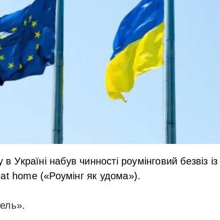
у в Україні набув чинності роумінговий безвіз 
at home («Роумінг як удома»).
ель»
.