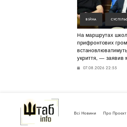
ВІЙНА
СУСПІЛЬ
На маршрутах школ
прифронтових гро
встановлюватимуть
укриття, — заявив м
07.08.2026 22:55
Всі Новини
Про Проєкт