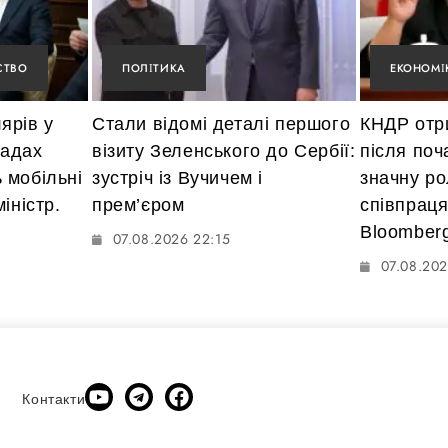
СТВО
ПОЛІТИКА
ЕКОНОМІ
ярів у
Стали відомі деталі першого
КНДР отр
мадах
візиту Зеленського до Сербії:
після поч
 мобільні
зустріч із Вучичем і
значну ро
іністр.
прем’єром
співпраця
Bloomber
07.08.2026 22:15
07.08.202
Контакти