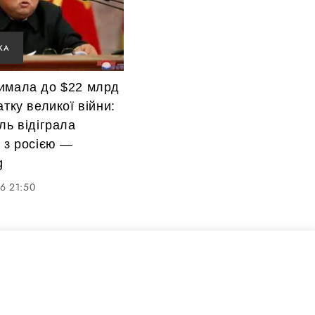
КА
имала до $22 млрд
атку великої війни:
ль відіграла
 з росією —
g
6 21:50