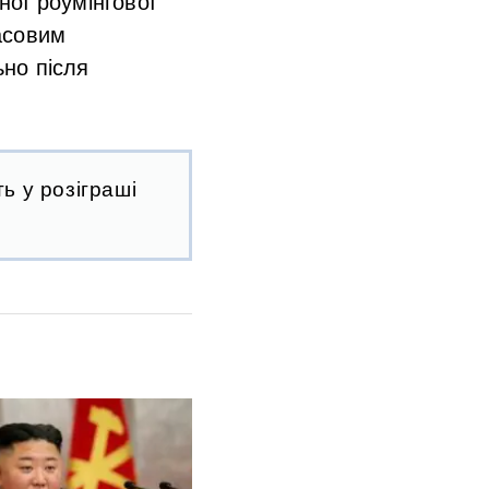
ої роумінгової
асовим
но після
ь у розіграші