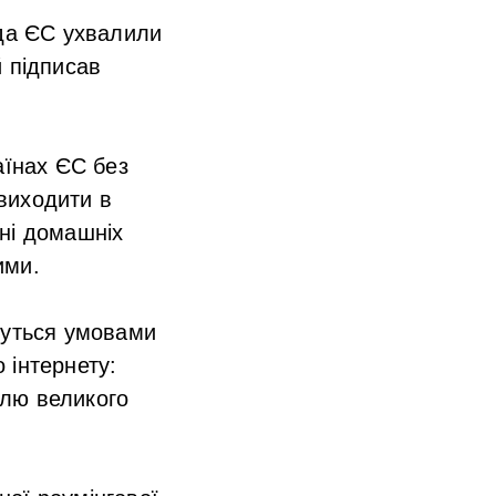
ада ЄС ухвалили
й підписав
аїнах ЄС без
виходити в
вні домашніх
ими.
муться умовами
 інтернету:
олю великого