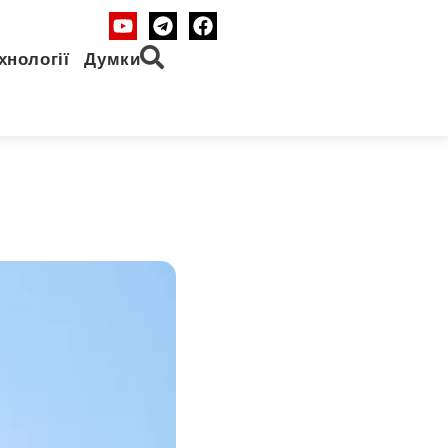
хнології
Думки