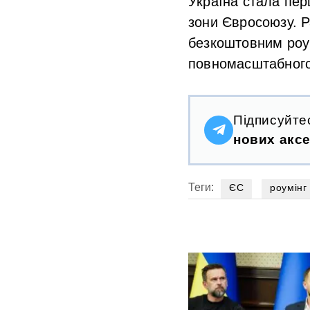
Україна стала пер
зони Євросоюзу. 
безкоштовним роу
повномасштабного 
Підписуйте
нових аксе
Теги:
ЄС
роумінг