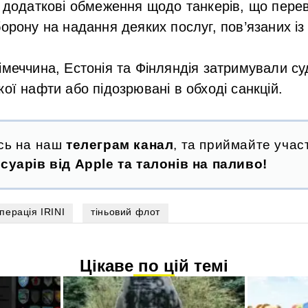
о додаткові обмеження щодо танкерів, що перев
борону на надання деяких послуг, пов’язаних із
імеччина, Естонія та Фінляндія затримували суд
кої нафти або підозрювані в обході санкцій.
сь на наш
телеграм канал
, та приймайте участ
суарів від Apple та талонів на паливо!
перація IRINI
тіньовий флот
Цікаве по цій темі