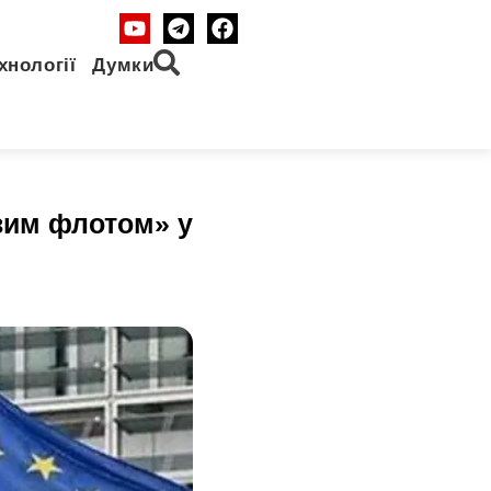
хнології
Думки
вим флотом» у