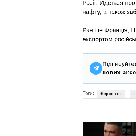
Росії. Йдеться пр
нафту, а також за
Раніше Франція, Н
експортом російсь
Підписуйте
нових аксе
Теги:
Євросоюз
о