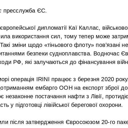
є
пресслужба ЄС.
європейської дипломатії Каї Каллас, військов
вила використання сил, тому тепер може затри
Такі зміни щодо «тіньового флоту» пов’язані не
 питаннями безпеки судноплавства. Водночас 
оди РФ, які залучаються до фінансування війн
рі операція IRINI працює з березня 2020 року
отриманням ембарго ООН на експорт зброї до Лі
є незаконне постачання нафти з Лівії, протиді
ть у підготовці лівійської берегової охорони.
ли після затвердження Євросоюзом 20-го паке