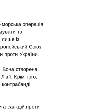
о-морська операція
мувати та
 лише із
Європейський Союз
и проти України.
. Вона створена
вії. Крім того,
є контрабанді
та санкцій проти