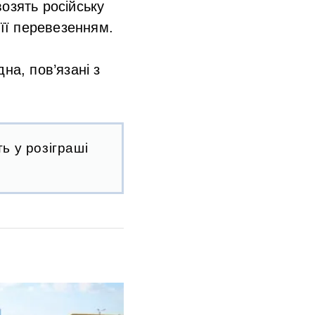
озять російську
 її перевезенням.
на, пов’язані з
ь у розіграші