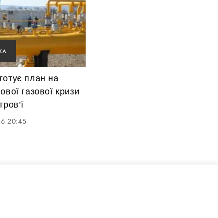
КА
готує план на
ової газової кризи
тров’ї
26 20:45