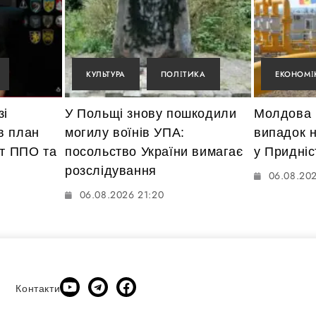
КУЛЬТУРА
ПОЛІТИКА
ЕКОНОМІ
зі
У Польщі знову пошкодили
Молдова 
в план
могилу воїнів УПА:
випадок н
ет ППО та
посольство України вимагає
у Придніс
розслідування
06.08.20
06.08.2026 21:20
Контакти