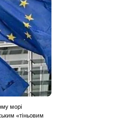
ому морі
йським «тіньовим