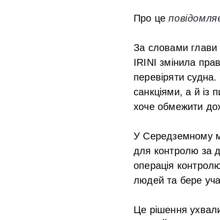
Про це
повідомля
За словами глави 
IRINI змінила пра
перевіряти судна. 
санкціями, а й із
хоче обмежити дох
У Середземному мо
для контролю за д
операція контролю
людей та бере учас
Це рішення ухвали