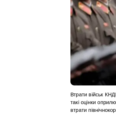
Втрати військ КН
такі оцінки оприл
втрати північнокор