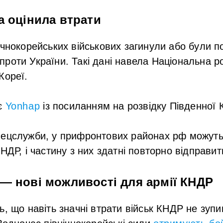
а оцінила втрати
ічнокорейських військових загинули або були по
ії проти України. Такі дані навела Національна 
Кореї.
є
Yonhap
із посиланням на розвідку Південної 
пецслужби, у прифронтових районах рф можуть
НДР, і частину з них здатні повторно відправит
— нові можливості для армії КНДР
ь, що навіть значні
втрати військ КНДР
не зупи