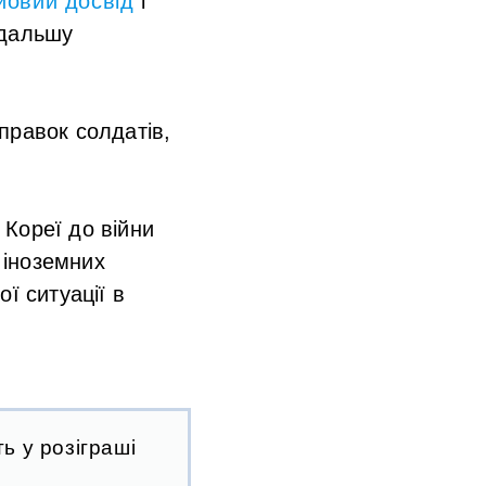
йовий досвід
і
одальшу
правок солдатів,
Кореї до війни
 іноземних
ї ситуації в
ь у розіграші