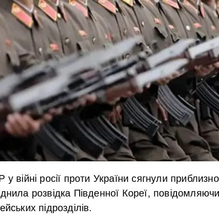
ДР
у війні росії проти України сягнули приблизн
юднила розвідка Південної Кореї, повідомляючи
ейських підрозділів.