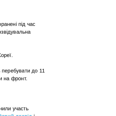
ранені під час
розвідувальна
Кореї.
 перебувати до 11
и на фронт.
нили участь