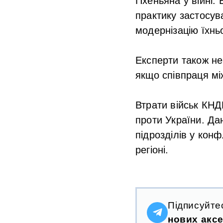
Пхеньяна у війні.
практику застосув
модернізацію їхньо
Експерти також не
якщо співпраця м
Втрати військ КН
проти України. Дан
підрозділів у кон
регіоні.
Підписуйте
нових аксе