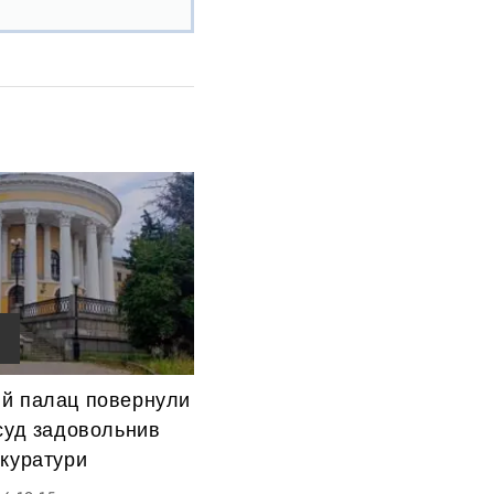
й палац повернули
суд задовольнив
окуратури