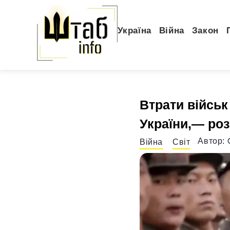
Україна
Війна
Закон
Втрати військ
України,— роз
Автор:
Війна
Світ