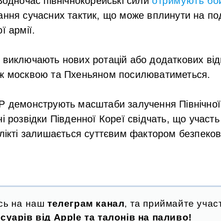
 Водночас північнокорейські сили
отримують бо
ання сучасних тактик, що може вплинути на п
ї армії.
 виключають нових ротацій або додаткових від
іж москвою та Пхеньяном посилюватиметься.
ДР
демонструють масштаби залучення Північної 
і розвідки Південної Кореї свідчать, що участь
флікті залишається суттєвим фактором безпеково
сь на наш
телеграм канал
, та приймайте участ
суарів від Apple та талонів на паливо!