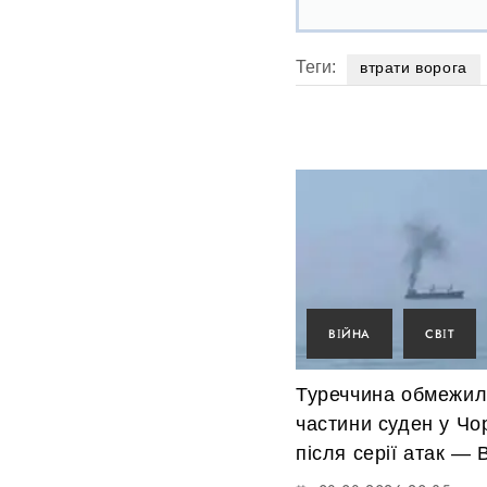
Теги:
втрати ворога
ВІЙНА
СВІТ
Туреччина обмежил
частини суден у Чо
після серії атак —