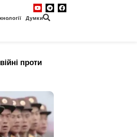
хнології
Думки
війні проти