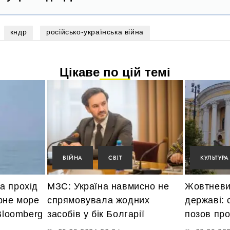
кндр
російсько-українська війна
Цікаве по цій темі
ВІЙНА
СВІТ
КУЛЬТУРА
а прохід
МЗС: Україна навмисно не
Жовтневи
рне море
спрямовувала жодних
державі: 
 Bloomberg
засобів у бік Болгарії
позов пр