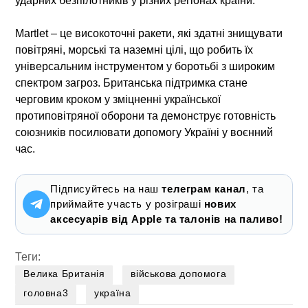
ударних безпілотників у різних регіонах країни.
Martlet – це високоточні ракети, які здатні знищувати
повітряні, морські та наземні цілі, що робить їх
універсальним інструментом у боротьбі з широким
спектром загроз. Британська підтримка стане
черговим кроком у зміцненні української
протиповітряної оборони та демонструє готовність
союзників посилювати допомогу Україні у воєнний
час.
Підписуйтесь на наш
телеграм канал
, та
приймайте участь у розіграші
нових
аксесуарів від Apple та талонів на паливо!
Теги:
Велика Британія
військова допомога
головна3
україна