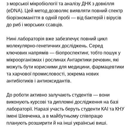
з морської мікробіології та аналізу ДНК з довкілля
(eDNA). Цей метод дозволяє виявляти повний спектр
біорізноманіття в одній пробі — від бактерій і вірусів
до риб і морських ссавців.
Нині лабораторія вже забезпечує повний цикл
молекулярно-генетичних досліджень. Серед
ключових напрямів — біопроспектинг, тобто пошук у
мікроорганізмах і рослинах Антарктики речовин, які
можуть бути корисними для медицини, фармацевтики
та харчової промисловості, зокрема нових
антибіотиків і антиоксидантів.
До роботи активно залучають студентів — вони
виконують курсові та дипломні дослідження на базі
лабораторії. Наразі участь беруть студенти КАІ та КНУ
імені Шевченка, а в майбутньому співпрацю
планують розширити й на інші українські виші.